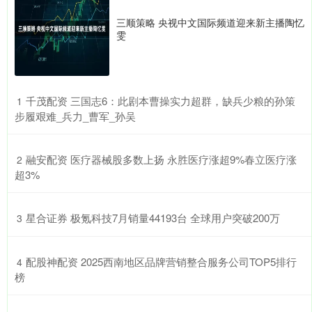
三顺策略 央视中文国际频道迎来新主播陶忆
雯
​千茂配资 三国志6：此剧本曹操实力超群，缺兵少粮的孙策
1
步履艰难_兵力_曹军_孙吴
​融安配资 医疗器械股多数上扬 永胜医疗涨超9%春立医疗涨
2
超3%
​星合证券 极氪科技7月销量44193台 全球用户突破200万
3
​配股神配资 2025西南地区品牌营销整合服务公司TOP5排行
4
榜