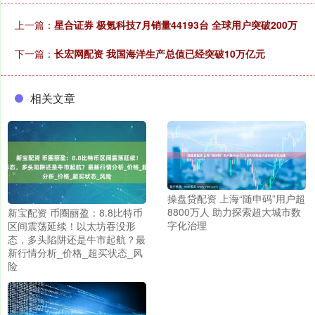
上一篇：
星合证券 极氪科技7月销量44193台 全球用户突破200万
下一篇：
长宏网配资 我国海洋生产总值已经突破10万亿元
相关文章
操盘贷配资 上海“随申码”用户超
8800万人 助力探索超大城市数
新宝配资 币圈丽盈：8.8比特币
字化治理
区间震荡延续！以太坊吞没形
态，多头陷阱还是牛市起航？最
新行情分析_价格_超买状态_风
险