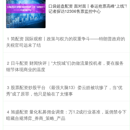
口袋超盘配资 面对面丨春运抢票高峰“上线”!
记者探访12306售票监控中心
​简配资 国际观察丨政策与权力的双重争斗——特朗普政府的
1
关税官司远未了结
​日斗配资 财闻快评｜“大悦城”们勿做流量投机者，要在服务
2
细节体现商业的温度
​股票配资炒股平台 《最强大脑13》娄云皓被坑惨了，当“优
3
秀”成了原罪，他只是输在了太懂事
​旭盛配资 量化私募佣金调查：万1.2成行业基准，返佣禁令下
4
暗藏合规博弈_券商_策略_产品