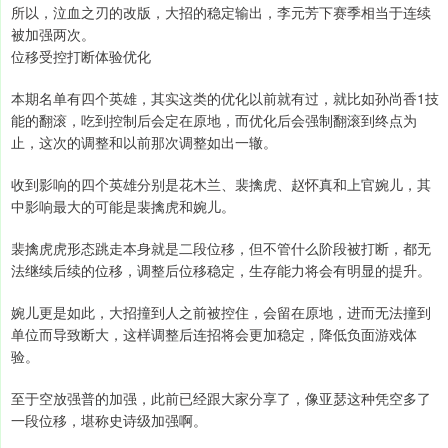
所以，泣血之刃的改版，大招的稳定输出，李元芳下赛季相当于连续
被加强两次。
位移受控打断体验优化
本期名单有四个英雄，其实这类的优化以前就有过，就比如孙尚香1技
能的翻滚，吃到控制后会定在原地，而优化后会强制翻滚到终点为
止，这次的调整和以前那次调整如出一辙。
收到影响的四个英雄分别是花木兰、裴擒虎、赵怀真和上官婉儿，其
中影响最大的可能是裴擒虎和婉儿。
裴擒虎虎形态跳走本身就是二段位移，但不管什么阶段被打断，都无
法继续后续的位移，调整后位移稳定，生存能力将会有明显的提升。
婉儿更是如此，大招撞到人之前被控住，会留在原地，进而无法撞到
单位而导致断大，这样调整后连招将会更加稳定，降低负面游戏体
验。
至于空放强普的加强，此前已经跟大家分享了，像亚瑟这种凭空多了
一段位移，堪称史诗级加强啊。