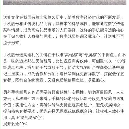
送礼文化在我国有着非常悠久历史，随着数字经济时代的不断发展，
手机靓号相比传统礼品而言，其自带的稀缺属性，能够通过数字传递
某种情感，成为高端礼品市场的人们选择。这样的手机靓号选购核心
在于贴合收礼人身份与需求，让数字既显格调又藏真心，让送礼不再
流于形式。
手机靓号选购送礼的关键在于找准“高端感”与“专属感”的平衡点，而不
是一味的追求那些天价靓号，比如说送商务伙伴，可侧重138、139等
经典老号段，搭配豹子号或顺子号，简洁大气的组合在商务洽谈中易
记且显实力，成为合作加分项；送长辈则优先吉祥数字，搭配低保底
套餐，既符合传统寓意，又避免后续使用负担，尽显贴心。
另外手机靓号选购还需要兼顾稀缺性与实用性，切勿盲目跟风，人云
亦云；从稀缺性方面来看，手机号码老号段比新号段更具收藏与送礼
价值；实用性方面：需确认号码支持正规实名过户，避免权属纠纷；
提前核实套餐要求，优先选择无保底或低保底合约，让收礼人放心使
用，真正“送礼送省心”。
展开剩余29%