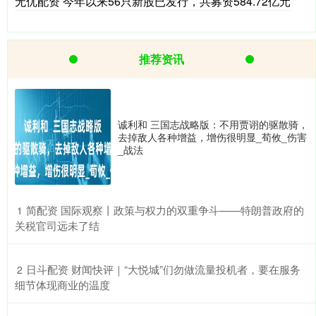
无优配资 今年以来56只新股已发行，共募资584.72亿元
推荐资讯
诚利和 三国志战略版：不用贾诩的驱散骑，
去掉敌人各种增益，增伤很明显_荀攸_伤害
_战法
​简配资 国际观察丨政策与权力的双重争斗——特朗普政府的
1
关税官司远未了结
​日斗配资 财闻快评｜“大悦城”们勿做流量投机者，要在服务
2
细节体现商业的温度