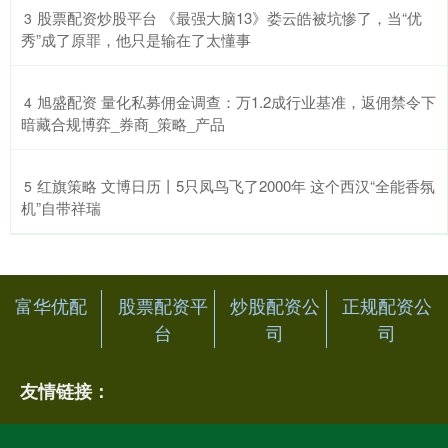
​股票配资炒股平台 《最强大脑13》娄云皓被坑惨了，当“优
3
秀”成了原罪，他只是输在了太懂事
​旭盛配资 量化私募佣金调查：万1.2成行业基准，返佣禁令下
4
暗藏合规博弈_券商_策略_产品
​红旗策略 文博日历丨5只凤鸟飞了2000年 这个西汉“全能香氛
5
机”自带祥瑞
富华优配
股票配资平
炒股配资公
正规配资公
台
司
司
友情链接：