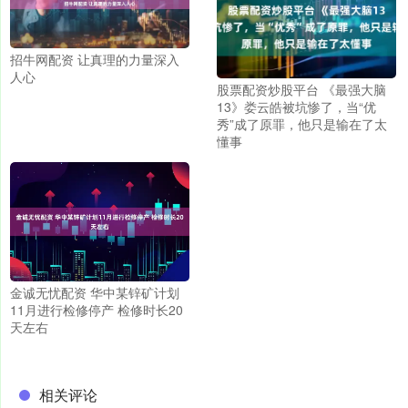
招牛网配资 让真理的力量深入
人心
股票配资炒股平台 《最强大脑
13》娄云皓被坑惨了，当“优
秀”成了原罪，他只是输在了太
懂事
金诚无忧配资 华中某锌矿计划
11月进行检修停产 检修时长20
天左右
相关评论