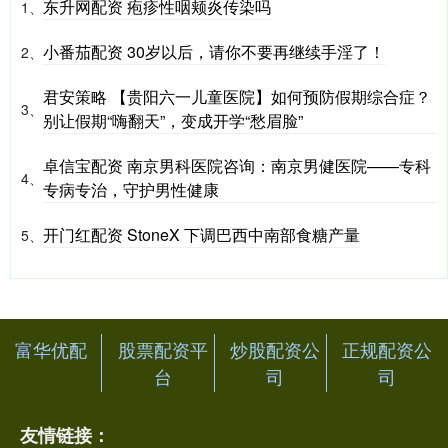
东升网配资 疱疹性咽颊炎传染吗
1、
小番茄配资 30岁以后，请你不要再继续手淫了！
2、
君安策略 【贵阳六一儿童医院】如何预防假期综合症？
3、
别让假期“嗨翻天”，变成开学“愁眉脸”
卓信宝配资 南京男科医院咨询：南京男健医院——专科
4、
专病专治，守护男性健康
开门红配资 StoneX 下调巴西中南部食糖产量
5、
富华优配
股票配资平
炒股配资公
正规配资公
台
司
司
友情链接：