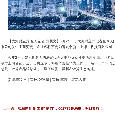
【大河财立方 见习记者 郑棋文】7月25日，大河财立方记者查询天
限公司发生工商变更，企业名称变更为智元创新（上海）科技有限公司
今年3月，智元机器人的法定代表人由舒远春变更为邓泰华。业界认
幕后走向台前。公开信息显示，邓泰华曾在华为工作二十余年，早年间
总裁、计算产品线总裁，主导了鲲鹏、昇腾AI计算生态构建。
责编:李文玉 | 审校:张翼鹏 | 审核:李震 | 监审:古筝
上一篇：
股粮网配资 国资“割肉”，002778拟易主，明日复牌！