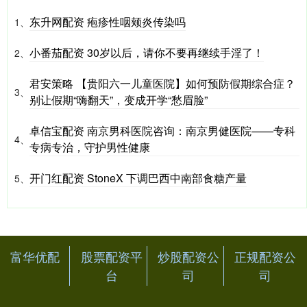
东升网配资 疱疹性咽颊炎传染吗
1、
小番茄配资 30岁以后，请你不要再继续手淫了！
2、
君安策略 【贵阳六一儿童医院】如何预防假期综合症？
3、
别让假期“嗨翻天”，变成开学“愁眉脸”
卓信宝配资 南京男科医院咨询：南京男健医院——专科
4、
专病专治，守护男性健康
开门红配资 StoneX 下调巴西中南部食糖产量
5、
富华优配
股票配资平
炒股配资公
正规配资公
台
司
司