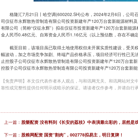
格隆汇7月21日丨哈空调(600202.SH)公布，2024年2月6日
司仪征市永辉散热管制造有限公司投资新建年产120万台套新能源材料
有限公司（简称“仪征永辉”）拟在仪征市投资新建年产120万台套新能
金人民币0.48亿元、自筹资金人民币1.16亿元（以上预估数，存在不确
截至目前，该项目虽已取得土地使用权但未开展实质性建设，受关
幅波动，加之市场竞争加剧、终端产品价格承压，项目经济可行性已无法
止控股子公司仪征市永辉散热管制造有限公司投资新建年产120万台套新
控股子公司仪征市永辉散热管制造有限公司投资新建年产120万台套新能
【免责声明】本文仅代表作者本人观点，与和讯网无关。和讯网站对文
靠性或完整性提供任何明示或暗示的保证。请读者仅作参考，并请自行承担全部责任。邮
上一篇：
股樂配资 没有料到《长安的荔枝》中表演最出彩的，居然是
下一篇：
股粮网配资 国资“割肉”，002778拟易主，明日复牌！