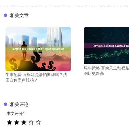
相关文章
珺牛策略 百余只主动权
创历史新高
牛市配资 阿根廷是潘帕斯雄鹰？法
国自称高卢雄鸡？
相关评论
本文评分
*