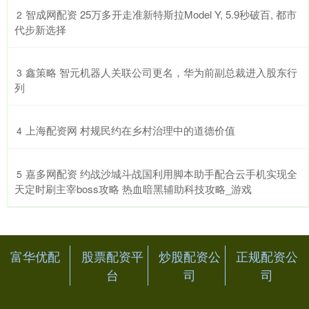
​智成网配资 25万多开走准新特斯拉Model Y, 5.9秒破百, 都市
2
代步新选择
​鑫策略 智元机器人关联公司更名，华为前副总裁进入股东行
3
列
​上海配资网 村规民约在乡村治理中的道德价值
4
​嘉多网配资 约战沙城斗战国利用脚本助手配合云手机实现全
5
天定时刷主宰boss攻略 热血暗黑辅助科技攻略_游戏
富华优配
股票配资平
炒股配资公
正规配资公
台
司
司