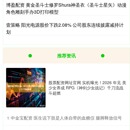
博盈配资 黄金圣斗士修罗Shura神圣衣《圣斗士星矢》动漫
角色雕刻手办3D打印模型
壹策略 阳光电源股价下跌2.08% 公司股东连续披露减持计
划
推荐资讯
股票配资网址官网 实机曝光！2026 年见 美
少女养成 RPG《神剑少女战记》千刀流战
斗超燃
​中金宝配资 医生说下肢是人体自带的血糖仪 腿脚释放信号
1