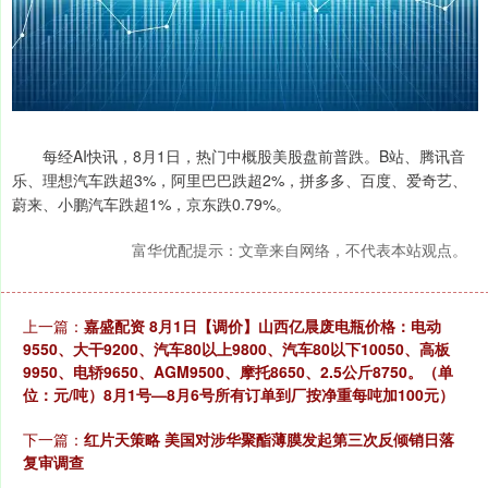
每经AI快讯，8月1日，热门中概股美股盘前普跌。B站、腾讯音
乐、理想汽车跌超3%，阿里巴巴跌超2%，拼多多、百度、爱奇艺、
蔚来、小鹏汽车跌超1%，京东跌0.79%。
富华优配提示：文章来自网络，不代表本站观点。
上一篇：
嘉盛配资 8月1日【调价】山西亿晨废电瓶价格：电动
9550、大干9200、汽车80以上9800、汽车80以下10050、高板
9950、电轿9650、AGM9500、摩托8650、2.5公斤8750。（单
位：元/吨）8月1号—8月6号所有订单到厂按净重每吨加100元）
下一篇：
红片天策略 美国对涉华聚酯薄膜发起第三次反倾销日落
复审调查